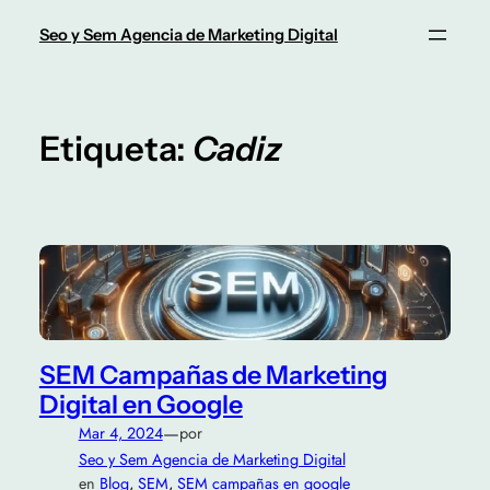
Saltar
Seo y Sem Agencia de Marketing Digital
al
contenido
Etiqueta:
Cadiz
SEM Campañas de Marketing
Digital en Google
—
Mar 4, 2024
por
Seo y Sem Agencia de Marketing Digital
en
Blog
, 
SEM
, 
SEM campañas en google